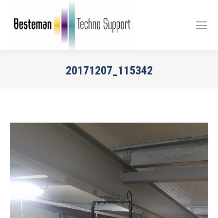
20171207_115342
Je bent hier: