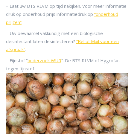
– Laat uw BTS RLVM op tijd nakijken. Voor meer informatie
druk op onderhoud prijs informatiedruk op
“onderhoud
prijzen”
.
– Uw bewaarcel vakkundig met een biologische
desinfectant laten desinfecteren?
“Bel of Mail voor een
afspraak”
.
– Fijnstof “
onderzoek WUR
“. De BTS RLVM of Hygrofan
tegen fijnstof.