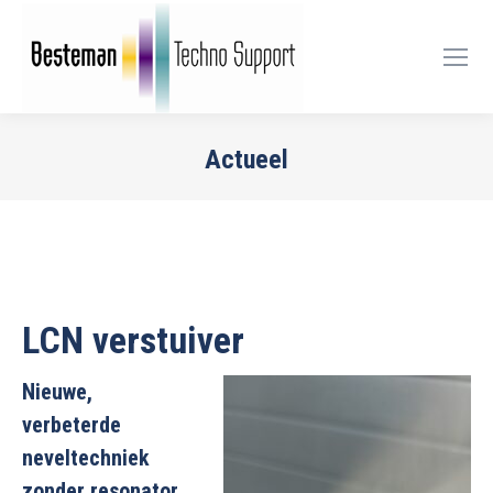
Actueel
Je bent hier:
LCN verstuiver
Nieuwe,
verbeterde
neveltechniek
zonder resonator