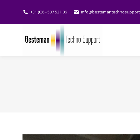
+31 (0)6 - 537 531 06
info@bestemantechnosupport.