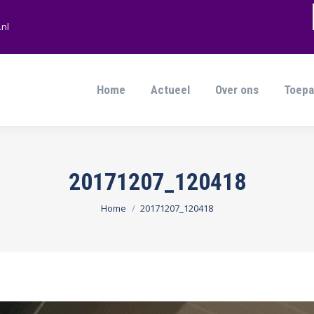
nl
Home
Actueel
Over ons
Toepa
Home
Actueel
Over ons
Toepa
20171207_120418
Je bent hier:
Home
20171207_120418