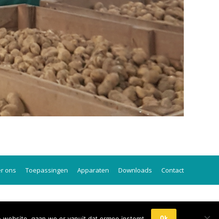
r ons
Toepassingen
Apparaten
Downloads
Contact
e website, gaan we er vanuit dat ermee instemt.
Ok