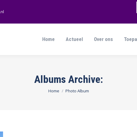
nl
Home
Actueel
Over ons
Toepa
Home
Actueel
Over ons
Toepa
Albums Archive:
Je bent hier:
Home
Photo Album