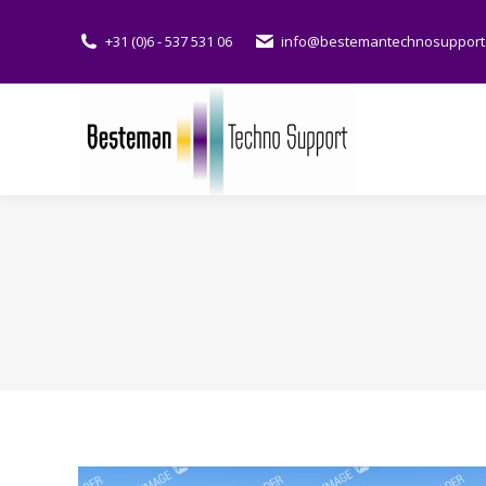
+31 (0)6 - 537 531 06
info@bestemantechnosupport.