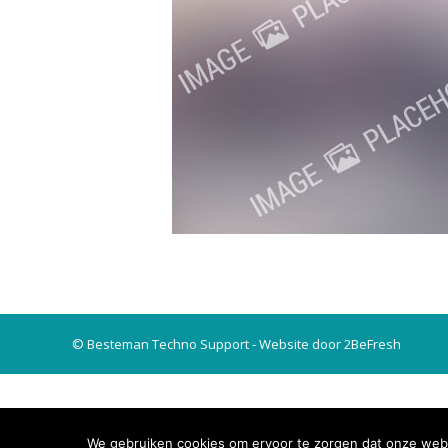
© Besteman Techno Support - Website door 2BeFresh
We gebruiken cookies om ervoor te zorgen dat onze websi