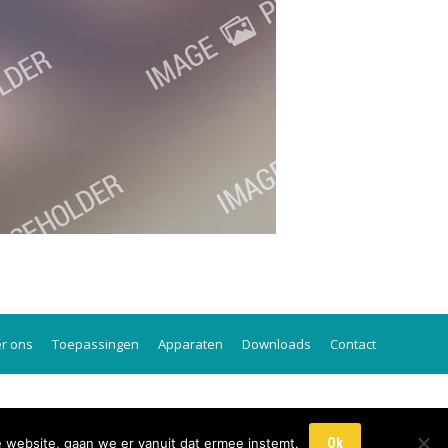
r ons
Toepassingen
Apparaten
Downloads
Contact
e website, gaan we er vanuit dat ermee instemt.
Ok