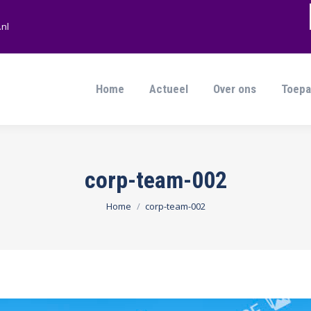
nl
Home
Actueel
Over ons
Toepa
Home
Actueel
Over ons
Toepa
corp-team-002
Je bent hier:
Home
corp-team-002