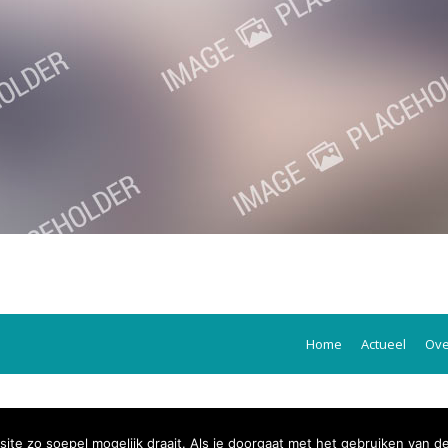
Home
Actueel
Ove
te zo soepel mogelijk draait. Als je doorgaat met het gebruiken van d