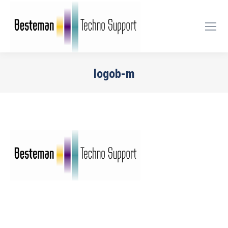
logob-m
Je bent hier: