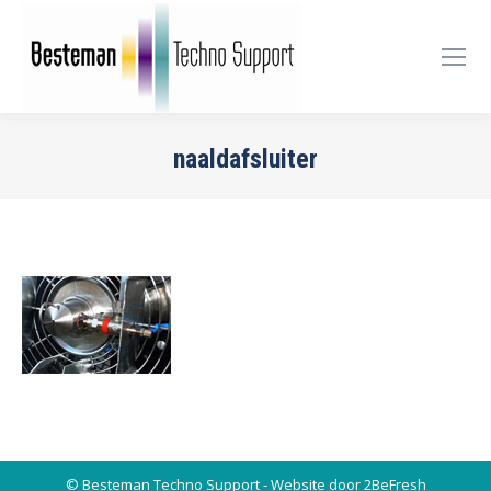
naaldafsluiter
Je bent hier:
© Besteman Techno Support - Website door 2BeFresh